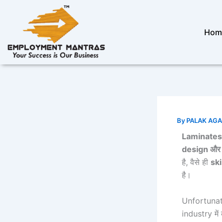
Skip
to
content
Hom
By
PALAK AG
Laminates
design
और
है, वैसे ही
sk
है।
Unfortunat
industry में